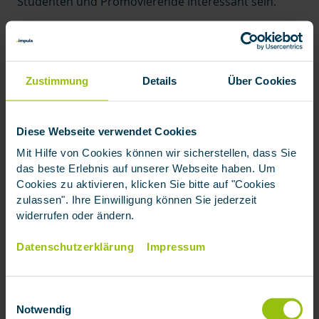
Studenten und Promovierende interessant sein.
Ein Wechsel in die PKV sollte dennoch gut überlegt
sein. Denn wer sich während des Studiums privat
versichert, kann später nicht ohne Weiteres in die
Zustimmung
Details
Über Cookies
gesetzliche Krankenversicherung zurückkehren.
Dafür müssen bestimmte Voraussetzungen erfüllt
sein. Deshalb sollten Studenten bei ihrer
Diese Webseite verwendet Cookies
Entscheidung nicht nur die aktuellen Beiträge,
sondern auch ihre voraussichtliche berufliche und
Mit Hilfe von Cookies können wir sicherstellen, dass Sie
finanzielle Situation nach dem Studium
das beste Erlebnis auf unserer Webseite haben. Um
Cookies zu aktivieren, klicken Sie bitte auf "Cookies
berücksichtigen.
Eine Beratung
ist hier besonders
zulassen". Ihre Einwilligung können Sie jederzeit
sinnvoll.
widerrufen oder ändern.
Datenschutzerklärung
Impressum
Rentner ohne Anspruch auf die
Krankenversicherung der Rentner
(KVdR)
Einwilligungsauswahl
Notwendig
Viele Rentner sind über die Krankenversicherung der