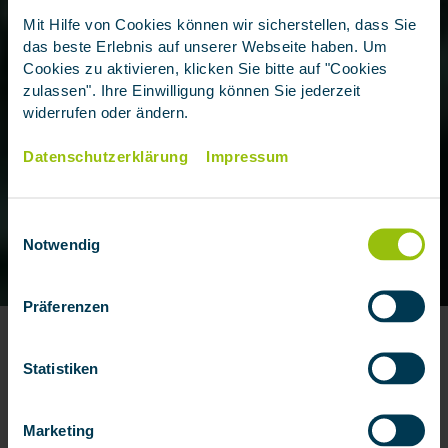
Mit Hilfe von Cookies können wir sicherstellen, dass Sie
das beste Erlebnis auf unserer Webseite haben. Um
Cookies zu aktivieren, klicken Sie bitte auf "Cookies
zulassen". Ihre Einwilligung können Sie jederzeit
widerrufen oder ändern.
Datenschutzerklärung
Impressum
Wohngebäudeversicheru
Einwilligungsauswahl
Notwendig
ng
Präferenzen
Hoher Schutz vor existenziellen Risiken
Statistiken
Einschluss von Elementargefahren möglich
Voraussetzung für Kreditvergabe oder Hypothek
Marketing
BERATUNG VEREINBAREN