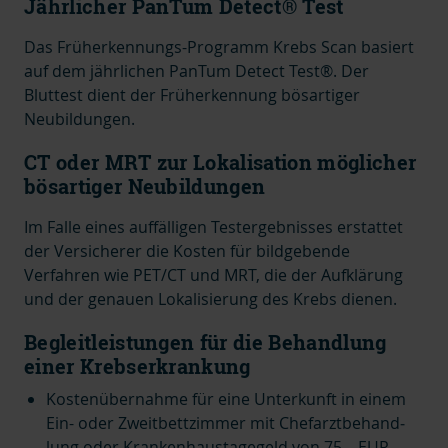
Jährlicher PanTum Detect® Test
Das Früherkennungs-Programm Krebs Scan basiert
auf dem jährlichen PanTum Detect Test
®
. Der
Bluttest dient der Früherkennung bösartiger
Neubildungen.
CT oder MRT zur Lokalisation möglicher
bösartiger Neubildungen
Im Falle eines auffälligen Testergebnisses erstattet
der Versicherer die Kosten für
bildgebende
Verfahren wie PET/CT und MRT, die der Aufklärung
und der genauen Lokalisierung des Krebs dienen.
Begleitleistungen für die Behandlung
einer Krebserkrankung
Kostenübernahme
für eine Unterkunft
in einem
Ein- oder Zweitbettzimmer
mit
Chef­arzt­be­hand­
lung oder
Krankenhaustagegeld von 75,– EUR