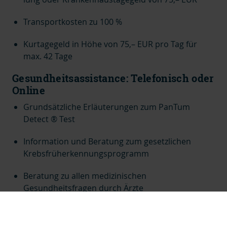
Transportkosten zu 100 %
Kurtagegeld in Höhe von 75,– EUR pro Tag für
max. 42 Tage
Gesundheitsassistance:
Tele­fo­nisch oder
Online
Grundsätzliche Erläuterungen zum PanTum
Detect ® Test
Information und Beratung zum gesetzlichen
Krebsfrüherkennungsprogramm
Beratung zu allen medizinischen
Gesundheitsfragen durch Ärzte
Teilnahme an einem Beratungsprogramm bei
Krebserkrankungen: Aufklärung und Beratung zu