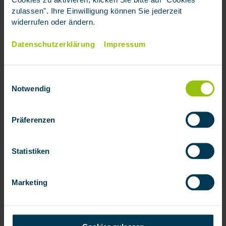
und den Fokus auf einen hybriden Vertriebsansatz
zulassen". Ihre Einwilligung können Sie jederzeit
und Inbound Marketing legt.
widerrufen oder ändern.
Datenschutzerklärung
Impressum
MEHR ERFAHREN
Einwilligungsauswahl
Notwendig
Medienbibliothek und
Pressekontakt
Präferenzen
Logos und Gebäudebilder der impuls
Finanzmanagement AG.
Statistiken
Marketing