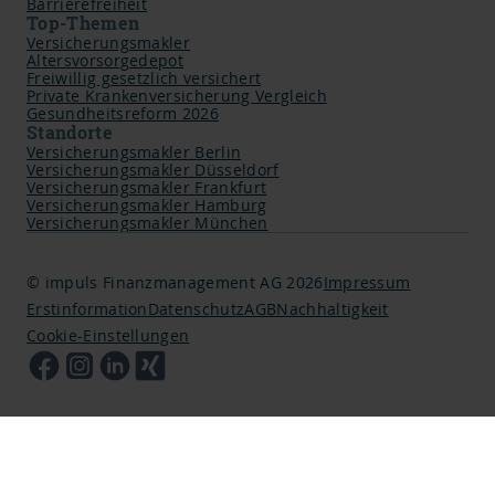
Barrierefreiheit
Top-Themen
Versicherungsmakler
Altersvorsorgedepot
Freiwillig gesetzlich versichert
Private Krankenversicherung Vergleich
Gesundheitsreform 2026
Standorte
Versicherungsmakler Berlin
Versicherungsmakler Düsseldorf
Versicherungsmakler Frankfurt
Versicherungsmakler Hamburg
Versicherungsmakler München
© impuls Finanzmanagement AG 2026
Impressum
Erstinformation
Datenschutz
AGB
Nachhaltigkeit
Cookie-Einstellungen