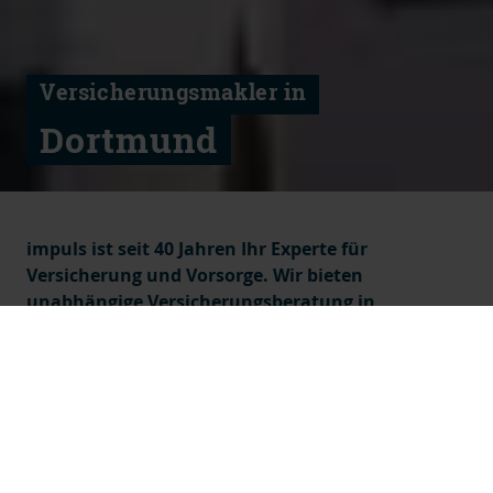
Versicherungsmakler in
Dortmund
impuls ist seit 40 Jahren Ihr Experte für
Versicherung und Vorsorge. Wir bieten
unabhängige Versicherungsberatung in
Dortmund und Umgebung. Wählen Sie Ihren
persönlichen Berater.