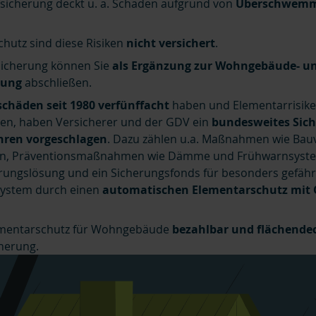
sicherung deckt u. a. Schäden aufgrund von
Überschwem
hutz sind diese Risiken
nicht versichert
.
sicherung können Sie
als Ergänzung zur Wohngebäude- u
rung
abschließen.
chäden seit 1980 verfünffacht
haben und Elementarrisik
en, haben Versicherer und der GDV ein
bundesweites Sic
hren vorgeschlagen
. Dazu zählen u.a. Maßnahmen wie Bau
ten, Präventionsmaßnahmen wie Dämme und Frühwarnsyst
rungslösung und ein Sicherungsfonds für besonders gefäh
System durch einen
automatischen Elementarschutz mit 
Elementarschutz für Wohngebäude
bezahlbar und flächende
cherung.