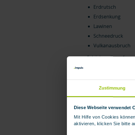
Erdrutsch
Erdsenkung
Lawinen
Schneedruck
Vulkanausbruch
Schäden, die aufgrun
Elementarversicheru
Naturgefahren" gena
Blitzschlag sind über
Zustimmung
Vers
Diese Webseite verwendet 
Mit Hilfe von Cookies können
aktivieren, klicken Sie bitte
Die
Klimaschäden
Elementarschäden