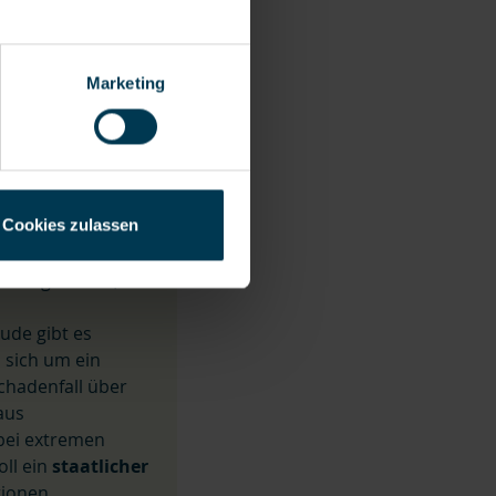
sind Wohngebäude
Gleichzeitig sind
Marketing
verband der
icherungssystem
Wohngebäude
lassische
Cookies zulassen
isikogebieten,
m
ude gibt es
 sich um ein
chadenfall über
aus
 bei extremen
ll ein
staatlicher
tionen