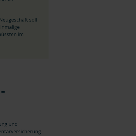
 Neugeschäft soll
einmalige
müssten im
-
rung und
entarversicherung.