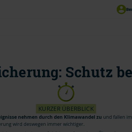
Be
00
Mitteilung an impuls
cherung: Schutz b
 Uhr | Fr 8 - 15 Uhr
ereinbaren
Schaden melden
KURZER ÜBERBLICK
eignisse nehmen durch den Klimawandel zu
und fallen im
erung wird deswegen immer wichtiger.