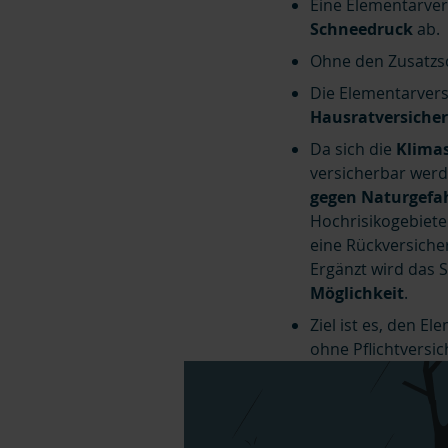
Eine Elementarver
Schneedruck
ab.
Ohne den Zusatzsc
Die Elementarver
Hausratversiche
Da sich die
Klimas
versicherbar werd
gegen Naturgefa
Hochrisikogebie
eine Rückversiche
Ergänzt wird das 
Möglichkeit
.
Ziel ist es, den 
ohne Pflichtversi