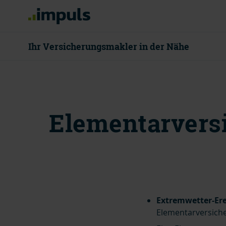
Ihr Versicherungsmakler in der Nähe
08000 55 80
Elementarversi
Mo - Do 8 - 18
Beratung v
Extremwetter-Er
Elementarversich