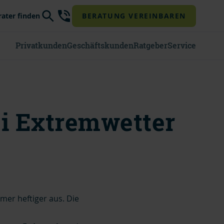
rater finden
BERATUNG VEREINBAREN
Privatkunden
Geschäftskunden
Ratgeber
Service
ei Extremwetter
mer heftiger aus.
Die