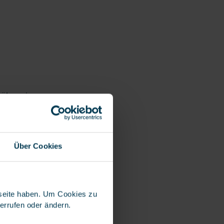
 über eine
"erweiterte
turm, Hagel oder
ersichert.
Über Cookies
l für
bseite haben. Um Cookies zu
derrufen oder ändern.
urch
 Versicherer