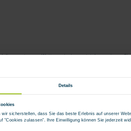
d dieser extremen Wetterereignisse entstehen, müssen Sie
ng (auch Elementarschadenversicherung oder Zusatzschutz 
nnt) abdecken. Häufig auftretende Wetterphänomene wie S
 die
Wohngebäudeversicherung
und
Hausratversicherung
v
Details
icherer präsentieren Schutzmodel
Cookies
Naturgefahren
 wir sicherstellen, dass Sie das beste Erlebnis auf unserer We
 auf "Cookies zulassen". Ihre Einwilligung können Sie jederzeit wi
 haben sich in Deutschland seit 1980 verfünffacht
, wod
 wie Hochwasser, Starkregen oder Überschwemmungen für