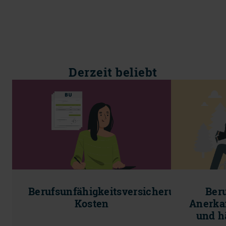
Derzeit beliebt
Berufsunfähigkeitsversicherung
Beru
Kosten
Anerka
und h