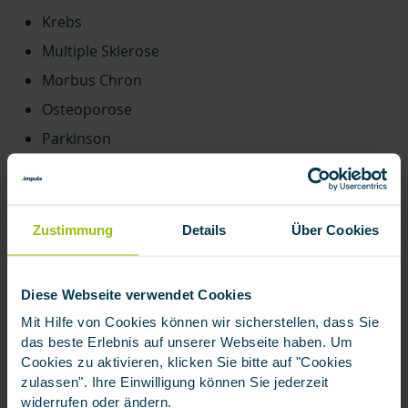
Krebs
Multiple Sklerose
Morbus Chron
Osteoporose
Parkinson
Schlaganfall
Zwangsstörungen
Zustimmung
Details
Über Cookies
Top
Wie wird eine Berufsunfähigkeit
Diese Webseite verwendet Cookies
festgestellt?
Mit Hilfe von Cookies können wir sicherstellen, dass Sie
das beste Erlebnis auf unserer Webseite haben. Um
Cookies zu aktivieren, klicken Sie bitte auf "Cookies
Die Feststellung einer Berufsunfähigkeit läuft in der
zulassen". Ihre Einwilligung können Sie jederzeit
Regel in diesen Schritten ab:
widerrufen oder ändern.