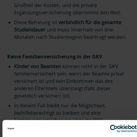
Großteil der Kosten, und die private
Ergänzungsversicherung übernimmt den Rest.
Diese Befreiung ist
verbindlich für die gesamte
Studiendauer
und muss innerhalb von drei
Monaten nach Studienbeginn beantragt werden.
Keine Familienversicherung in der GKV
Kinder von Beamten
können nicht in der GKV
familienversichert sein, wenn der Beamte privat
versichert ist und sein Einkommen das des
anderen Elternteils übersteigt (falls dieser
gesetzlich versichert ist).
In diesem Fall bleibt nur die Möglichkeit,
beihilfeberechtigt zu bleiben und eine
Ergänzungsversicherung über die PKV
abzuschließen.