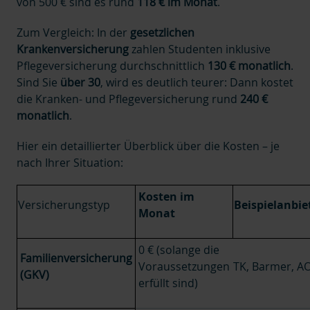
von 500 € sind es rund
118 € im Monat
.
Zum Vergleich: In der
gesetzlichen
Krankenversicherung
zahlen Studenten inklusive
Pflegeversicherung durchschnittlich
130 € monatlich
.
Sind Sie
über 30
, wird es deutlich teurer: Dann kostet
die Kranken- und Pflegeversicherung rund
240 €
monatlich
.
Hier ein detaillierter Überblick über die Kosten – je
nach Ihrer Situation:
Kosten im
Versicherungstyp
Beispielanbie
Monat
0 € (solange die
Familienversicherung
Voraussetzungen
TK, Barmer, A
(GKV)
erfüllt sind)