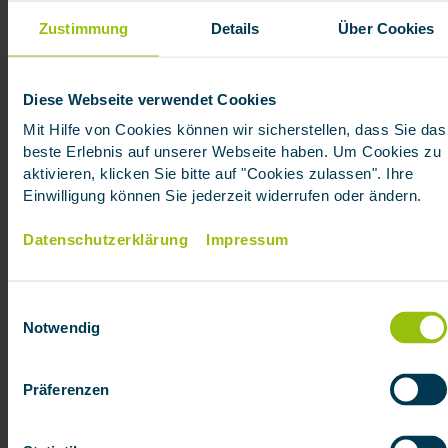
Zustimmung
Details
Über Cookies
Warum ein Wechsel in die GKV gut
überlegt sein sollte
Diese Webseite verwendet Cookies
Kinder von Beamten können in die
studentische Krankenversicherung
Mit Hilfe von Cookies können wir sicherstellen, dass Sie das
wechseln.
Allerdings
erlischt die
beste Erlebnis auf unserer Webseite haben. Um Cookies zu
aktivieren, klicken Sie bitte auf "Cookies zulassen". Ihre
Beihilfeberechtigung, sodass man die
Einwilligung können Sie jederzeit widerrufen oder ändern.
gesamten Kosten selbst tragen muss.
Da
beihilfeberechtigte Student
en in der
pri
vaten
Datenschutzerklärung
Impressum
Krankenversicherung nur einen
kleinen Teil
der Kosten
übernehmen, ist diese Option
deutlich attraktiver.
Einwilligungsauswahl
Notwendig
Top
Präferenzen
In 2 Minuten zur passenden