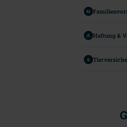
Familienvor
Haftung & 
Tierversich
G