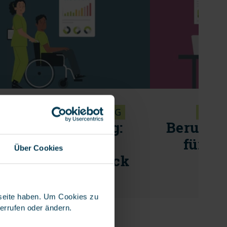
LEGEZUSATZVERSICHERUNG
BERUF
legeversicherung:
Berufsha
Leistungen und
für Se
Über Cookies
iträge im Überblick
MEHR ERFAHREN
MEHR
bseite haben. Um Cookies zu
derrufen oder ändern.