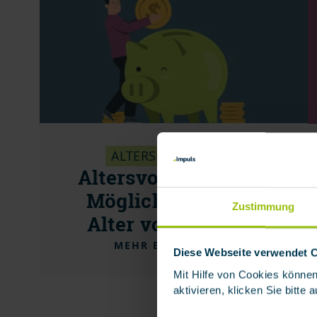
ALTERSEINKOMMEN
Altersvorsorge: Ihre
Möglichkeiten, im
Zustimmung
Alter vorzusorgen
MEHR ERFAHREN
Diese Webseite verwendet 
Mit Hilfe von Cookies können
aktivieren, klicken Sie bitte