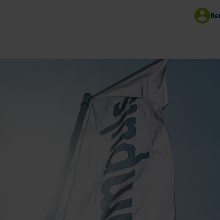
Be
00
Mitteilung an impuls
 Uhr | Fr 8 - 15 Uhr
ereinbaren
Schaden melden