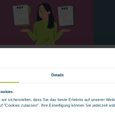
PRIVATE KRANKENVERSICHERUNG
PF
Die besten Tarife im
Pf
großen PKV-Vergleich
Details
Be
MEHR ERFAHREN
Cookies
 wir sicherstellen, dass Sie das beste Erlebnis auf unserer We
 auf "Cookies zulassen". Ihre Einwilligung können Sie jederzeit wi
1 von 6