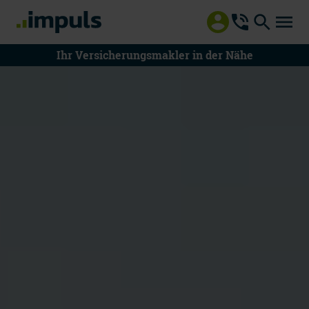
Ihr Versicherungsmakler in der Nähe
08000 55 8000
Mo - Do 8 - 18 Uhr | Fr 8 - 17 Uhr
Mitteilung an impuls
Beratung vereinbaren
Schaden melden