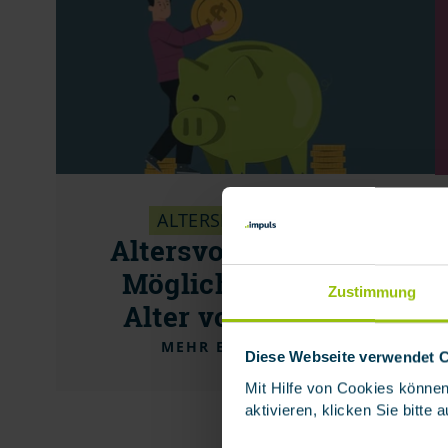
ALTERSEINKOMMEN
Altersvorsorge: Ihre
Möglichkeiten, im
Zustimmung
Alter vorzusorgen
MEHR ERFAHREN
Diese Webseite verwendet 
Mit Hilfe von Cookies können
aktivieren, klicken Sie bitte