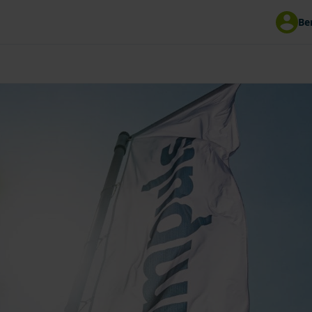
Be
00
Mitteilung an impuls
 Uhr | Fr 8 - 15 Uhr
ereinbaren
Schaden melden