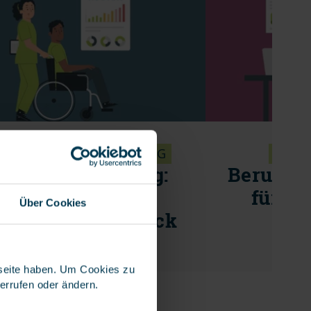
LEGEZUSATZVERSICHERUNG
BERUF
legeversicherung:
Berufsha
Leistungen und
für Se
Über Cookies
iträge im Überblick
MEHR ERFAHREN
MEHR
bseite haben. Um Cookies zu
derrufen oder ändern.