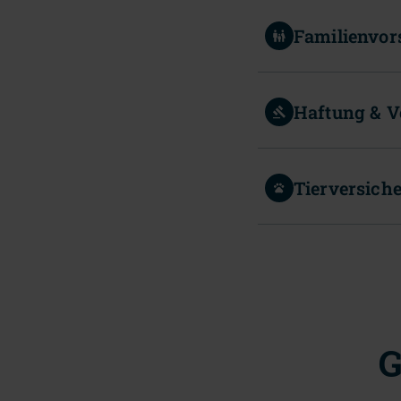
Familienvor
Haftung & 
Tierversich
G