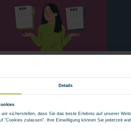
PRIVATE KRANKENVERSICHERUNG
PF
Die besten Tarife im
Pf
großen PKV-Vergleich
Details
Be
MEHR ERFAHREN
Cookies
 wir sicherstellen, dass Sie das beste Erlebnis auf unserer We
 auf "Cookies zulassen". Ihre Einwilligung können Sie jederzeit wi
1 von 6