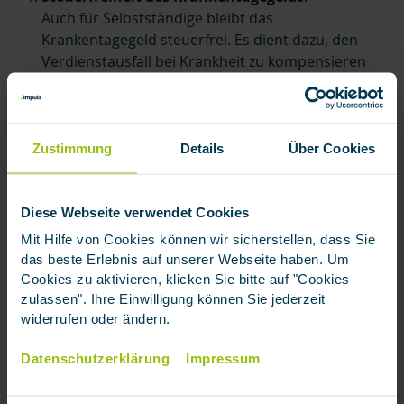
Auch für Selbstständige bleibt das
Krankentagegeld steuerfrei. Es dient dazu, den
Verdienstausfall bei Krankheit zu kompensieren
und wird daher nicht als steuerpflichtiges
Einkommen betrachtet.
Zustimmung
Details
Über Cookies
Kein Arbeitgeberzuschuss
:
Ähnlich wie bei privat versicherten Angestellten
müssen sich auch Selbstständige um eine
Diese Webseite verwendet Cookies
Krankentagegeldversicherung kümmern. Sie ist
Mit Hilfe von Cookies können wir sicherstellen, dass Sie
essenziell, um während einer Krankheit weiterhin
das beste Erlebnis auf unserer Webseite haben. Um
Gehalt zu erhalten. Die Höhe des
Cookies zu aktivieren, klicken Sie bitte auf "Cookies
Krankentagegelds sollte so gewählt werden, dass
zulassen". Ihre Einwilligung können Sie jederzeit
es die laufenden Kosten und den Verdienstausfall
widerrufen oder ändern.
ausreichend abdeckt und somit keine
Einkommenslücke entsteht.
Datenschutzerklärung
Impressum