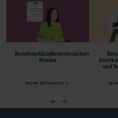
Berufsunfähigkeitsversicherung
Beru
Kosten
Anerka
und h
MEHR ERFAHREN
MEH