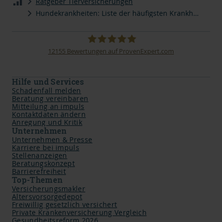
Ratgeber Tierversicherungen
Hundekrankheiten: Liste der häufigsten Krankheiten
12155
Bewertungen auf ProvenExpert.com
impuls Finanzmanagement AG
Hilfe und Services
Schadenfall melden
Beratung vereinbaren
Mitteilung an impuls
Kontaktdaten ändern
Anregung und Kritik
Unternehmen
Unternehmen & Presse
Karriere bei impuls
Stellenanzeigen
Beratungskonzept
Barrierefreiheit
Top-Themen
Versicherungsmakler
Altersvorsorgedepot
Freiwillig gesetzlich versichert
Private Krankenversicherung Vergleich
Gesundheitsreform 2026