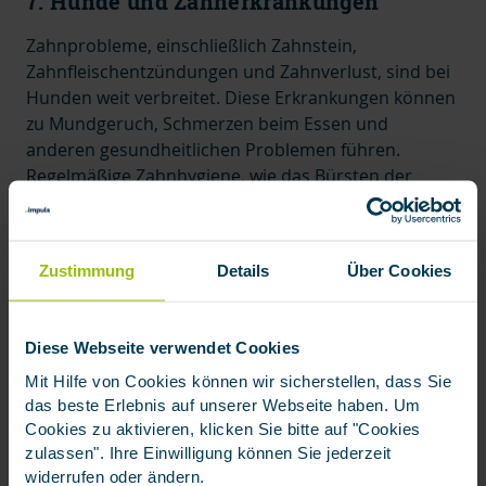
7. Hunde und Zahnerkrankungen
Zahnprobleme, einschließlich Zahnstein,
Zahnfleischentzündungen und Zahnverlust, sind bei
Hunden weit verbreitet. Diese Erkrankungen können
zu Mundgeruch, Schmerzen beim Essen und
anderen gesundheitlichen Problemen führen.
Regelmäßige
Zahnhygiene,
wie das Bürsten der
Zähne und tierärztliche Zahnreinigungen, sind
entscheidend, um Zahnerkrankungen vorzubeugen.
8. Atemwegserkrankungen bei Hunden
Zustimmung
Details
Über Cookies
Hunde sind anfällig für Atemwegserkrankungen wie
Bronchitis, Lungenentzündung und Trachealkollaps.
Diese Webseite verwendet Cookies
Symptome können Husten, Atemnot und
Mit Hilfe von Cookies können wir sicherstellen, dass Sie
Atemgeräusche sein. Diese Erkrankungen erfordern
das beste Erlebnis auf unserer Webseite haben. Um
oft
medizinische Behandlung
und manchmal
Cookies zu aktivieren, klicken Sie bitte auf "Cookies
lebenslange Pflege.
zulassen". Ihre Einwilligung können Sie jederzeit
widerrufen oder ändern.