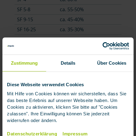
SF 5-8
ca. 55-50%
SF 9-15
ca. 45-40%
SF 16-25
ca. 35-30%
SF 26-30
ca. 25%
SF 31-35
ca. 20%
SF 36-40
ca. 19%
Zustimmung
Details
Über Cookies
SF 41-45
ca. 18%
SF 46-50
ca. 17%
Diese Webseite verwendet Cookies
Mit Hilfe von Cookies können wir sicherstellen, dass Sie
Top
das beste Erlebnis auf unserer Webseite haben. Um
Cookies zu aktivieren, klicken Sie bitte auf "Cookies
Eigene Schadenfreiheitsklasse
zulassen". Ihre Einwilligung können Sie jederzeit
ermitteln
widerrufen oder ändern.
Wenn bisher kein Schaden reguliert wurde, können
Datenschutzerklärung
Impressum