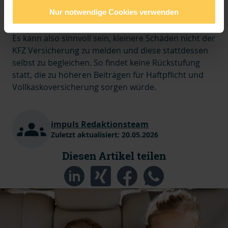
Schäden, können die SF Klassen auch um mehr als
Nur notwendige Cookies verwenden
eins gesenkt werden.
Es kann also sinnvoll sein, kleinere Schäden nicht der
KFZ Versicherung zu melden und diese stattdessen
selbst zu begleichen. So findet keine Rückstufung
statt, die zu höheren Beiträgen für Haftpflicht und
Vollkaskoversicherung sorgen würde.
impuls Redaktionsteam
Zuletzt aktualisiert:
20.05.2026
Diesen Artikel teilen