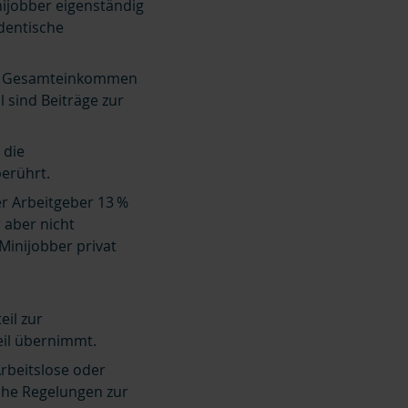
ijobber eigenständig
udentische
as Gesamteinkommen
l sind Beiträge zur
 die
erührt.
r Arbeitgeber 13 %
 aber nicht
Minijobber privat
eil zur
eil übernimmt.
rbeitslose oder
iche Regelungen zur