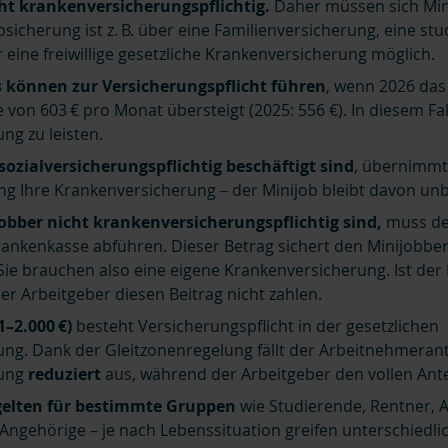
cht krankenversicherungspflichtig.
Daher müssen sich Min
bsicherung ist z. B. über eine Familienversicherung, eine st
eine freiwillige gesetzliche Krankenversicherung möglich.
 können zur Versicherungspflicht führen
, wenn 2026 d
 von 603 € pro Monat übersteigt (2025: 556 €). In diesem Fal
ng zu leisten.
sozialversicherungspflichtig beschäftigt sind
, übernimmt
g Ihre Krankenversicherung – der Minijob bleibt davon unb
bber nicht krankenversicherungspflichtig sind,
muss de
rankenkasse abführen. Dieser Betrag sichert den Minijobber
Sie brauchen also eine eigene Krankenversicherung. Ist der 
er Arbeitgeber diesen Beitrag nicht zahlen.
1–2.000 €)
besteht Versicherungspflicht in der gesetzlichen
ng. Dank der Gleitzonenregelung fällt der Arbeitnehmerant
rung
reduziert
aus, während der Arbeitgeber den vollen Ant
gelten für bestimmte Gruppen
wie Studierende, Rentner, A
 Angehörige – je nach Lebenssituation greifen unterschiedl