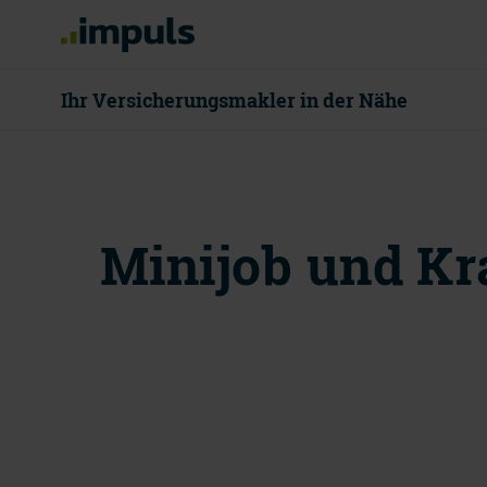
Ihr Versicherungsmakler in der Nähe
08000 55 80
Minijob und Kr
Mo - Do 8 - 18
Beratung v