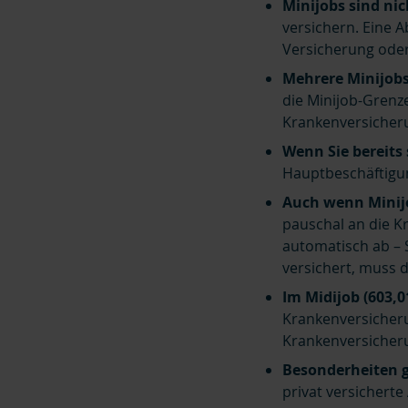
Minijobs sind ni
versichern. Eine A
Versicherung oder 
Mehrere Minijobs
die Minijob-Grenze
Krankenversicheru
Wenn Sie bereits 
Hauptbeschäftigun
Auch wenn Minijo
pauschal an die K
automatisch ab – 
versichert, muss d
Im Midijob (603,0
Krankenversicheru
Krankenversiche
Besonderheiten 
privat versicherte