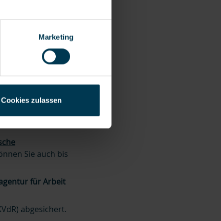
eine
Marketing
hkeiten gibt es, um
 einen Minijob
t.
Cookies zulassen
ten und eingetragene
sche
können Sie auch bis
gentur für Arbeit
KVdR) abgesichert.