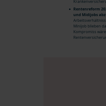
Krankenversicher
Rentenreform 20
und Midijobs ab
Arbeitsverhältnis
Minijob blieben d
Kompromiss wäre e
Rentenversicherun