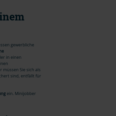
einem
üssen gewerbliche
che
er in einen
einen
 müssen Sie sich als
rt sind, entfällt für
rung
ein. Minijobber