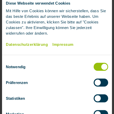
Diese Webseite verwendet Cookies
Nach der Behandlung kann der Patient die
Mit Hilfe von Cookies können wir sicherstellen, dass Sie
Einrichtung wieder verlassen und nach Hause gehen
das beste Erlebnis auf unserer Webseite haben. Um
– ein stationärer Aufenthalt ist nicht erforderlich.
Cookies zu aktivieren, klicken Sie bitte auf "Cookies
zulassen". Ihre Einwilligung können Sie jederzeit
widerrufen oder ändern.
Top
Wer zahlt die ambulante
Datenschutzerklärung
Impressum
Behandlung?
Einwilligungsauswahl
Die Kosten für eine ambulante Behandlung werden
Notwendig
in Deutschland in der Regel von der
Krankenversicherung übernommen. Allerdings
Präferenzen
hängt die genaue Kostenübernahme davon ab, ob
man gesetzlich oder privat versichert ist.
Statistiken
Kostenübernahme für gesetzlich
Versicherte (GKV):