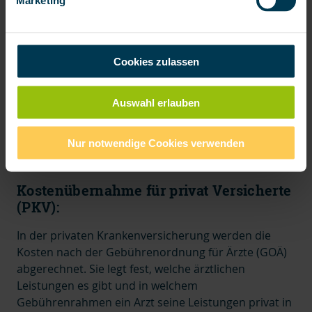
Marketing
Bei gesetzlich Versicherten übernimmt die
Krankenkasse die Kosten für alle medizinisch
notwendigen ambulanten Behandlungen. Dazu
zählen Arztbesuche, Untersuchungen, viele
Cookies zulassen
Therapien sowie Vorsorgeleistungen. Die
Abrechnung erfolgt direkt zwischen Arzt und
Auswahl erlauben
Krankenkasse, sodass Patienten meist nichts
vorstrecken müssen. In bestimmten Fällen können
jedoch
Zuzahlungen
anfallen, etwa für Medikamente,
Nur notwendige Cookies verwenden
Heilmittel (z. B. Physiotherapie) oder Hilfsmittel.
Kostenübernahme für privat Versicherte
(PKV):
In der privaten Krankenversicherung werden die
Kosten nach der Gebührenordnung für Ärzte (GOÄ)
abgerechnet. Sie legt fest,
welche ärztlichen
Leistungen es gibt und in welchem
Gebührenrahmen ein Arzt seine Leistungen privat in