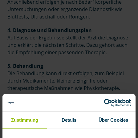
Anschließend erfolgen je nach Bedarf körperliche
Untersuchungen oder ergänzende Diagnostik wie
Bluttests, Ultraschall oder Röntgen.
4. Diagnose und Behandlungsplan
Auf Basis der Ergebnisse stellt der Arzt die Diagnose
und erklärt die nächsten Schritte. Dazu gehört auch
die Empfehlung einer passenden Therapie.
5. Behandlung
Die Behandlung kann direkt erfolgen, zum Beispiel
durch Medikamente, kleinere Eingriffe oder
therapeutische Maßnahmen wie Physiotherapie.
6. Nachsorge und ggf. weitere Termine
Falls notwendig, werden Kontrolltermine vereinbart
oder weitere Maßnahmen eingeleitet, um den
Zustimmung
Details
Über Cookies
Heilungsverlauf zu überwachen.
7. Rückkehr in den Alltag