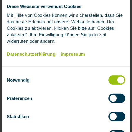
Versicherungen
Diese Webseite verwendet Cookies
Berufsunfähigkeitsversicherung:
Hier ist eine
Mit Hilfe von Cookies können wir sicherstellen, dass Sie
Gesundheitsprüfung zwingend erforderlich, um
das beste Erlebnis auf unserer Webseite haben. Um
das Risiko des Versicherers zu bewerten. Der
Cookies zu aktivieren, klicken Sie bitte auf "Cookies
zulassen". Ihre Einwilligung können Sie jederzeit
Gesundheitszustand wird durch
widerrufen oder ändern.
Gesundheitsfragen oder ärztliche
Untersuchungen erfasst.
Datenschutzerklärung
Impressum
Krankenzusatzversicherung:
Auch hier erfolgt in
der Regel eine Gesundheitsprüfung, um den
individuellen Gesundheitszustand für die
Einwilligungsauswahl
Beitragskalkulation und Risikoabschätzung zu
Notwendig
berücksichtigen.
Präferenzen
Die Unfallversicherung bietet somit eine
unkomplizierte Absicherung gegen unfallbedingte
Risiken, ohne dass eine Gesundheitsprüfung im
Statistiken
Vorfeld nötig ist.