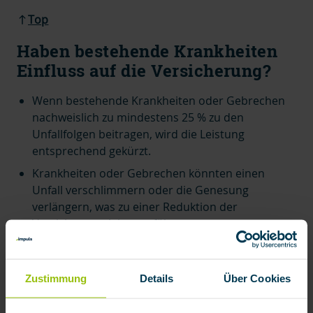
Top
Haben bestehende Krankheiten
Einfluss auf die Versicherung?
Wenn bestehende Krankheiten oder Gebrechen
nachweislich zu mindestens 25 % zu den
Unfallfolgen beitragen, wird die Leistung
entsprechend gekürzt.
Krankheiten oder Gebrechen könnten einen
Unfall verschlimmern oder die Genesung
verlängern, was zu einer Reduktion der
Versicherungsleistung führt.
Top
Zustimmung
Details
Über Cookies
Abgrenzung zu anderen