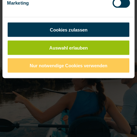
Marketing
impuls Redaktionsteam
Zuletzt aktualisiert:
20.05.2026
Diesen Artikel teilen
Cookies zulassen
Auswahl erlauben
Nur notwendige Cookies verwenden