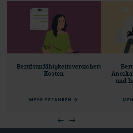
Berufsunfähigkeitsversicherung
Beru
Kosten
Anerka
und h
MEHR ERFAHREN
MEH