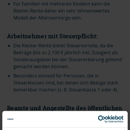
Für Familien mit mehreren Kindern kann die
Riester-Rente daher ein sehr lohnenswertes
Modell der Altersvorsorge sein.
Arbeitnehmer mit Steuerpflicht:
Die Riester-Rente bietet Steuervorteile, da die
Beiträge (bis zu 2.100 € jährlich inkl. Zulagen) als
Sonderausgaben bei der Steuererklärung geltend
gemacht werden können.
Besonders sinnvoll für Personen, die in
Steuerklassen sind, bei denen sich Abzüge stark
bemerkbar machen (z. B. Steuerklasse 1 oder 4).
Beamte und Angestellte des öffentlichen
Dienstes:
Beamte und Angestellte im öffentlichen Dienst