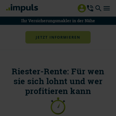
Ihr Versicherungsmakler in der Nähe
JETZT INFORMIEREN
Riester-Rente: Für wen
08000 55 8000
sie sich lohnt und wer
Mo - Do 8 - 18 Uhr | Fr 8 - 15 Uhr
profitieren kann
Mitteilung an impuls
Beratung vereinbaren
Schaden melden