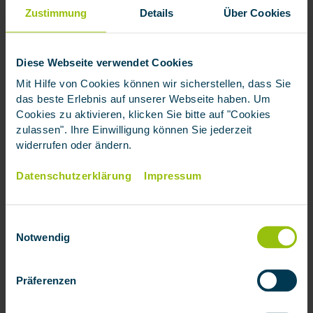
können die Riester-Rente ebenfalls abschließen und
Zustimmung
Details
Über Cookies
von den staatlichen Zulagen profitieren.
Diese Webseite verwendet Cookies
Frauen oder Geringverdiener in der
Mit Hilfe von Cookies können wir sicherstellen, dass Sie
Familienphase:
das beste Erlebnis auf unserer Webseite haben. Um
Cookies zu aktivieren, klicken Sie bitte auf "Cookies
Personen mit geringem Einkommen oder in
zulassen". Ihre Einwilligung können Sie jederzeit
Elternzeit profitieren von der Riester-Rente, da sie
widerrufen oder ändern.
bereits mit einem geringen Eigenbeitrag die vollen
Zulagen erhalten können.
Datenschutzerklärung
Impressum
Beispiel: Eine Mutter in Elternzeit, die nur
den
Sockelbetrag von 60 € pro Jahr
einzahlt, kann
dennoch die vollen Zulagen (175 € Grundzulage +
Einwilligungsauswahl
300 € Kinderzulage) erhalten.
Notwendig
Menschen, die sicherheitsorientiert
Präferenzen
vorsorgen möchten: