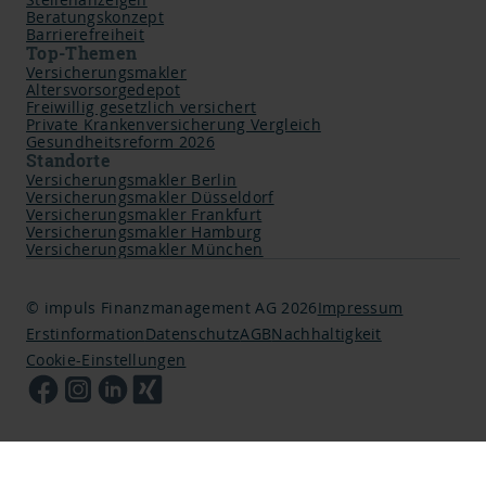
Beratungskonzept
Barrierefreiheit
Top-Themen
Versicherungsmakler
Altersvorsorgedepot
Freiwillig gesetzlich versichert
Private Krankenversicherung Vergleich
Gesundheitsreform 2026
Standorte
Versicherungsmakler Berlin
Versicherungsmakler Düsseldorf
Versicherungsmakler Frankfurt
Versicherungsmakler Hamburg
Versicherungsmakler München
© impuls Finanzmanagement AG 2026
Impressum
Erstinformation
Datenschutz
AGB
Nachhaltigkeit
Cookie-Einstellungen