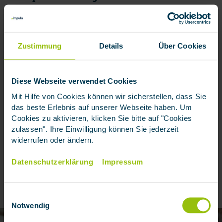
Die monatliche Riester Rente beträgt 180 €.
100 € davon sind generell anrechnungsfrei. Dazu
Zustimmung
Details
Über Cookies
kommen noch 30 Prozent der 80 € (die über dem
Freibetrag von 100 € liegen). Das entspricht 24 €.
Diese Webseite verwendet Cookies
Von den 180 € monatlicher Riester-Rente werden
Mit Hilfe von Cookies können wir sicherstellen, dass Sie
einem Grundsicherungsempfänger also 124 € nicht
das beste Erlebnis auf unserer Webseite haben. Um
angerechnet und zusätzlich ausgezahlt.
Cookies zu aktivieren, klicken Sie bitte auf "Cookies
zulassen". Ihre Einwilligung können Sie jederzeit
widerrufen oder ändern.
impuls Redaktionsteam
Zuletzt aktualisiert:
28.04.2026
Datenschutzerklärung
Impressum
Diesen Artikel teilen
Einwilligungsauswahl
Notwendig