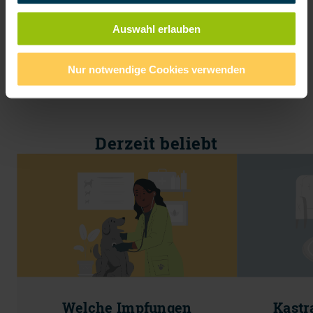
Auswahl erlauben
Nur notwendige Cookies verwenden
Derzeit beliebt
Welche Impfungen
Kastr