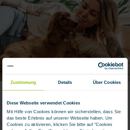
Zustimmung
Details
Über Cookies
SCHUTZ BEI SCHÄDEN, DIE IHR HUND
VERURSACHT
Hundehaftpflicht-versicherung
Diese Webseite verwendet Cookies
Mit Hilfe von Cookies können wir sicherstellen, dass Sie
Als Hundebesitzer haften Sie für die Schäden, die Ihr
das beste Erlebnis auf unserer Webseite haben. Um
Hund Dritten gegenüber verursacht. Eine
Cookies zu aktivieren, klicken Sie bitte auf "Cookies
Hundehaftpflichtversicherung schützt Sie dabei vor