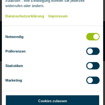
zulassen". Ihre Einwilligung können Sie jederzeit
den hohen Schadenersatzansprüchen.
widerrufen oder ändern.
Datenschutzerklärung
Impressum
ZUR HUNDEHAFTPFLICHTVERSICHERUNG
Einwilligungsauswahl
HUNDEHAFTPFLICHTVERSICHERUNG
Persönliche Beratung gewünscht?
Notwendig
BERATUNG VEREINBAREN
Präferenzen
HUNDEHAFTPFLICHTVERSICHERUNG
Statistiken
Weitere Artikel zum Thema
Marketing
Cookies zulassen