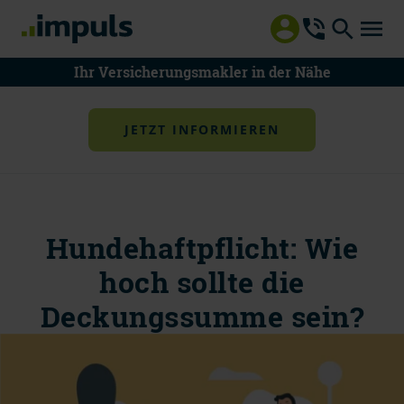
Ihr Versicherungsmakler in der Nähe
JETZT INFORMIEREN
Hundehaftpflicht: Wie
08000 55 8000
hoch sollte die
Mo - Do 8 - 18 Uhr | Fr 8 - 15 Uhr
Deckungssumme sein?
Mitteilung an impuls
Beratung vereinbaren
Schaden melden