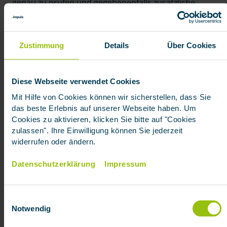
genau zu prüfen und gegebenenfalls zusätzliche
Bausteine zu wählen, die Ihren individuellen Bedarf
abdecken.
Zustimmung
Details
Über Cookies
Top
Was tun, wenn die Versicherung
Diese Webseite verwendet Cookies
nicht zahlt?
Mit Hilfe von Cookies können wir sicherstellen, dass Sie
das beste Erlebnis auf unserer Webseite haben. Um
Cookies zu aktivieren, klicken Sie bitte auf "Cookies
Wenn Ihre Rechtsschutzversicherung die
zulassen". Ihre Einwilligung können Sie jederzeit
Kostenübernahme ablehnt, sollten Sie folgende
widerrufen oder ändern.
Schritte unternehmen:
Datenschutzerklärung
Begründung einholen
Impressum
:
Fordern Sie eine
schriftliche Begründung für die Ablehnung an.
Einwilligungsauswahl
Anwaltliche Prüfung
:
Lassen Sie die Ablehnung
Notwendig
von einem Anwalt überprüfen.
Viele Anwälte
bieten eine kostenlose Ersteinschätzung an.