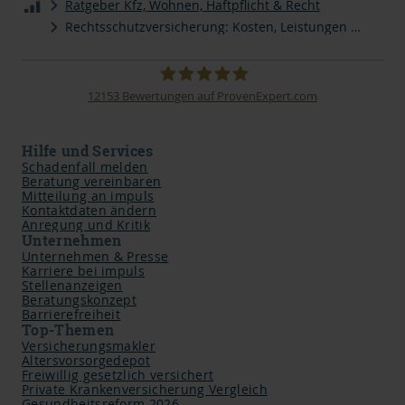
Ratgeber Kfz, Wohnen, Haftpflicht & Recht
Rechtsschutzversicherung: Kosten, Leistungen & Vergleich
12153
Bewertungen auf ProvenExpert.com
impuls Finanzmanagement AG
Hilfe und Services
Schadenfall melden
Beratung vereinbaren
Mitteilung an impuls
Kontaktdaten ändern
Anregung und Kritik
Unternehmen
Unternehmen & Presse
Karriere bei impuls
Stellenanzeigen
Beratungskonzept
Barrierefreiheit
Top-Themen
Versicherungsmakler
Altersvorsorgedepot
Freiwillig gesetzlich versichert
Private Krankenversicherung Vergleich
Gesundheitsreform 2026