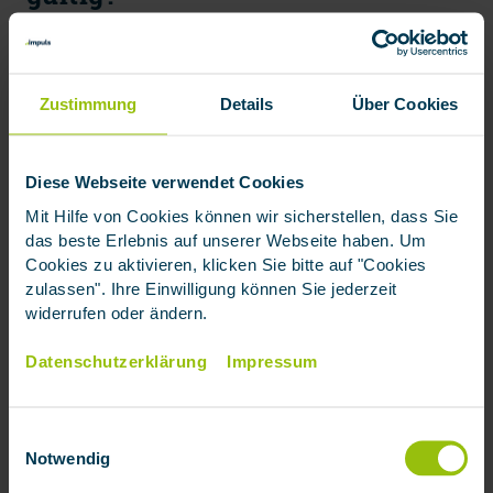
Die Gültigkeit der Grünen Versicherungskarte ist auf
dem Dokument abgedruckt. Je nach Versicherung
weicht die Gültigkeitsdauer ab, liegt aber meist
Zustimmung
Details
Über Cookies
zwischen zwei und fünf Jahren.
Diese Webseite verwendet Cookies
Top
Mit Hilfe von Cookies können wir sicherstellen, dass Sie
Top
das beste Erlebnis auf unserer Webseite haben. Um
Gilt die Kfz-
Cookies zu aktivieren, klicken Sie bitte auf "Cookies
Haftpflichtversicherung mit der
zulassen". Ihre Einwilligung können Sie jederzeit
widerrufen oder ändern.
Grünen Karte in allen Ländern?
Datenschutzerklärung
Impressum
Die KFZ-Haftpflichtversicherung gilt grundsätzlich in
allen Ländern die das Kennzeichen-Abkommen
unterzeichnet haben.
Das
betrifft folgende Länder:
Einwilligungsauswahl
Notwendig
• Alle EU-Staaten