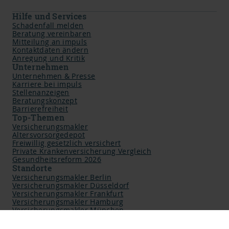
impuls Finanzmanagement AG
Hilfe und Services
Schadenfall melden
Beratung vereinbaren
Mitteilung an impuls
Kontaktdaten ändern
Anregung und Kritik
Unternehmen
Unternehmen & Presse
Karriere bei impuls
Stellenanzeigen
Beratungskonzept
Barrierefreiheit
Top-Themen
Versicherungsmakler
Altersvorsorgedepot
Freiwillig gesetzlich versichert
Private Krankenversicherung Vergleich
Gesundheitsreform 2026
Standorte
Versicherungsmakler Berlin
Versicherungsmakler Düsseldorf
Versicherungsmakler Frankfurt
Versicherungsmakler Hamburg
Versicherungsmakler München