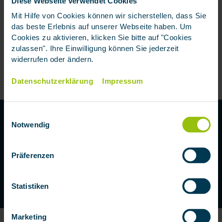
Diese Webseite verwendet Cookies
Das Angebot an Kfz-Versicherungen auf dem
Mit Hilfe von Cookies können wir sicherstellen, dass Sie
Versicherungsmarkt ist groß und die Preise
das beste Erlebnis auf unserer Webseite haben. Um
unterschiedlich. Neben dem Preis ist die Leistung
Cookies zu aktivieren, klicken Sie bitte auf "Cookies
zulassen". Ihre Einwilligung können Sie jederzeit
enorm wichtig. Wir beraten Sie gerne und finden den
widerrufen oder ändern.
besten Versicherungsschutz für Ihr Auto.
Datenschutzerklärung
Impressum
ZUR KFZ-VERSICHERUNG
Einwilligungsauswahl
KFZ-VERSICHERUNG
Notwendig
Online-Abschluss oder Beratung?
ZUM TARIFRECHNER
Präferenzen
BERATUNG VEREINBAREN
Statistiken
KFZ-VERSICHERUNG
Marketing