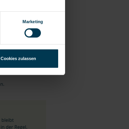
, wenn beide im
Marketing
 wird.
Cookies zulassen
 Erststudium
n.
 bleibt
in der Regel.