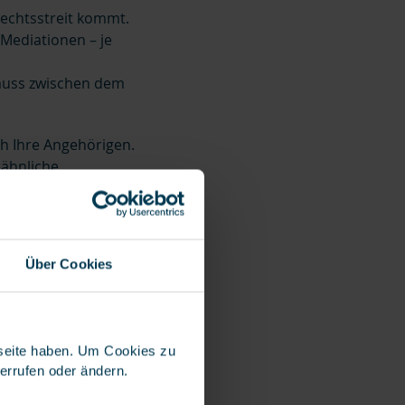
Rechtsstreit kommt.
 Mediationen – je
 muss zwischen dem
ch Ihre Angehörigen.
eähnliche
ushalt leben und
im
Über Cookies
f
bseite haben. Um Cookies zu
derrufen oder ändern.