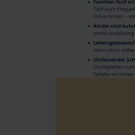
Familien-Tarif si
Tarif auch Ehepar
mitversichert – s
Kinder sind auto
erster Ausbildung 
Lebensgemeinsch
wenn sie im selbe
Umfassender Schu
Streitigkeiten run
Familie vor hohen