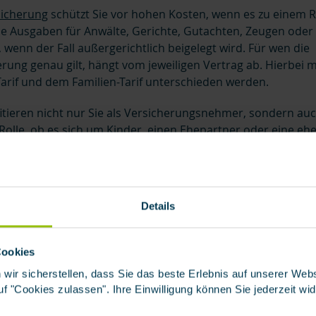
sicherung
schützt Sie vor hohen Kosten, wenn es zu einem 
die Ausgaben für Anwälte, Gerichte, Gutachten, Zeugen oder
 wenn der Fall außergerichtlich beigelegt wird.
Für wen die
rung genau gilt, hängt vom jeweiligen Vertrag ab. Hierbei
arif und dem Familien-Tarif unterschieden werden.
ofitieren nicht nur Sie als Versicherungsnehmer, sondern au
 Rolle, ob es sich um Kinder, einen Ehepartner oder eine eh
andelt. Wichtig ist nur, dass die Personen im gleichen Ha
 namentlich genannt werden.
Details
in einem Familien-Tari
Cookies
ichert?
 wir sicherstellen, dass Sie das beste Erlebnis auf unserer We
 auf "Cookies zulassen". Ihre Einwilligung können Sie jederzeit wi
rweitert den Schutz auf mehrere Personen im Haushalt: