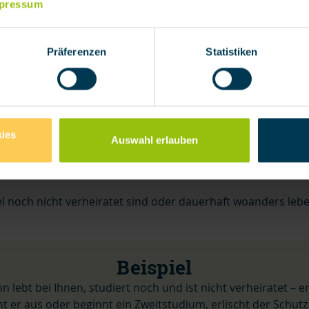
pressum
utomatisch mitversichert.
ensgemeinschaften
(auch ohne Trauschein) sind versichert
Präferenzen
Statistiken
alt leben und der Partner namentlich im Vertrag genannt
sichert, solange:
her Gemeinschaft mit dem Versicherungsnehmer leben,
ies
Auswahl erlauben
ulausbildung, in der ersten beruflichen Ausbildung oder im
l noch nicht verheiratet sind oder dauerhaft woanders lebe
Beispiel
hn lebt bei Ihnen, studiert noch und ist nicht verheiratet – er
ht er aus oder beginnt ein Zweitstudium, erlischt der Schutz 