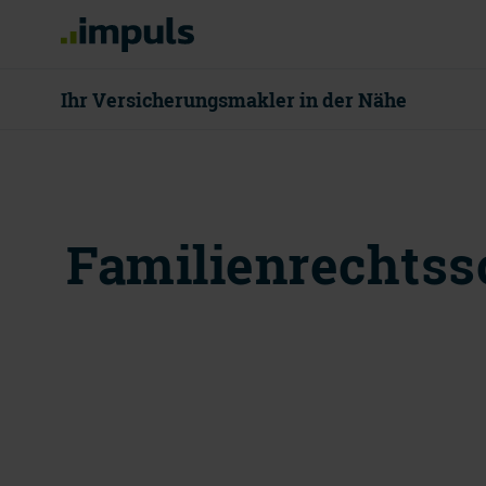
Ihr Versicherungsmakler in der Nähe
08000 55 80
Familienrechtss
Mo - Do 8 - 18
Beratung v