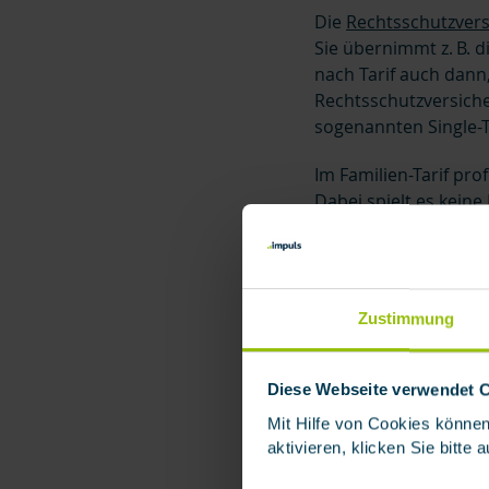
Die
Rechtsschutzver
Sie übernimmt z. B. 
nach Tarif auch dann,
Rechtsschutzversiche
sogenannten Single-T
Im Familien-Tarif pr
Dabei spielt es keine
Lebensgemeinschaft h
Versicherungsschein
Zustimmung
Top
Wer ist 
Diese Webseite verwendet 
mitvers
Mit Hilfe von Cookies können
aktivieren, klicken Sie bitte
Der Familien-Tarif e