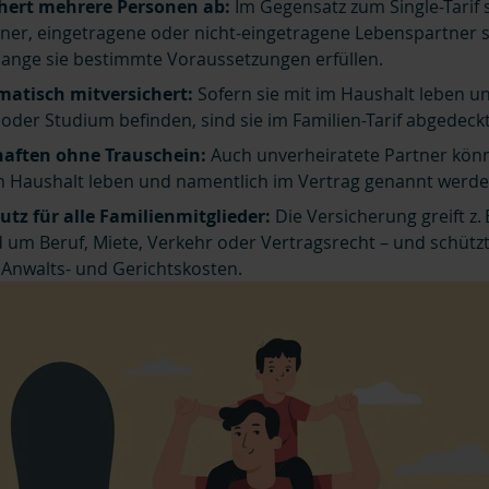
chert mehrere Personen ab:
Im Gegensatz zum Single-Tarif 
tner, eingetragene oder nicht-eingetragene Lebenspartner 
olange sie bestimmte Voraussetzungen erfüllen.
matisch mitversichert:
Sofern sie mit im Haushalt leben un
oder Studium befinden, sind sie im Familien-Tarif abgedeckt
aften ohne Trauschein:
Auch unverheiratete Partner könn
n Haushalt leben und namentlich im Vertrag genannt werde
tz für alle Familienmitglieder:
Die Versicherung greift z. 
d um Beruf, Miete, Verkehr oder Vertragsrecht – und schütz
 Anwalts- und Gerichtskosten.