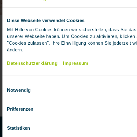
SO IST IHR BETRIEBLICHES INVENTAR SICHER
Diese Webseite verwendet Cookies
Inhaltsversicherung
Mit Hilfe von Cookies können wir sicherstellen, dass Sie das
unserer Webseite haben. Um Cookies zu aktivieren, klicken S
Schützen Sie sich vor unvorhergesehenen Schäden.
"Cookies zulassen". Ihre Einwilligung können Sie jederzeit w
ändern.
Sichern Sie ihre gesamte technische Ausstattung mit
einer Inhaltsversicherung. Von Werkzeugen und
Datenschutzerklärung
Impressum
Maschinen bis hin zu der kompletten
Betriebseinrichtung - eine Inhaltsversicherung
schützt Ihr bewegliches Eigentum vor Risiken wie
Einwilligungsauswahl
Feuer, Einbruchdiebstahl oder Naturkatastrophen.
Notwendig
Präferenzen
ZUR INHALTSVERSICHERUNG
Statistiken
INHALTSVERSICHERUNG