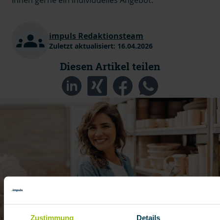
Ihnen gerne ein individuelles Angebot.
impuls Redaktionsteam
Zuletzt aktualisiert:
16.04.2026
Diesen Artikel teilen
Zustimmung
Details