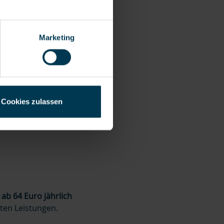
Marketing
n das mal am Beispiel
Cookies zulassen
o
.
n
ab 64 Euro jährlich
hten Leistungen.