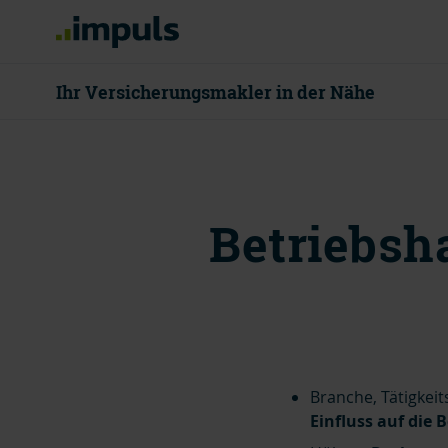
Ihr Versicherungsmakler in der Nähe
08000 55 80
Betriebsh
Mo - Do 8 - 18
Beratung v
Branche, Tätigkei
Einfluss auf die 