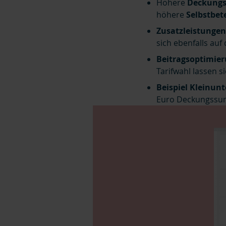
Höhere
Deckung
höhere
Selbstbet
Zusatzleistunge
sich ebenfalls auf
Beitragsoptimie
Tarifwahl lassen s
Beispiel Kleinu
Euro Deckungssum