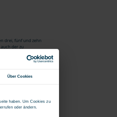
 drei, fünf und zehn
h auch der zu
sfall und eine
heren Mehrkosten
Über Cookies
bseite haben. Um Cookies zu
t-
derrufen oder ändern.