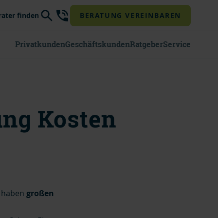
rater finden
BERATUNG VEREINBAREN
Privatkunden
Geschäftskunden
Ratgeber
Service
ung Kosten
n haben
großen