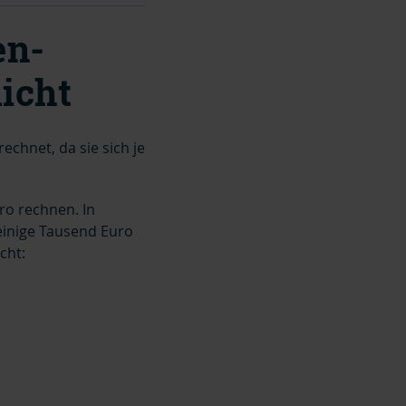
en-
icht
chnet, da sie sich je
ro rechnen. In
einige Tausend Euro
cht: