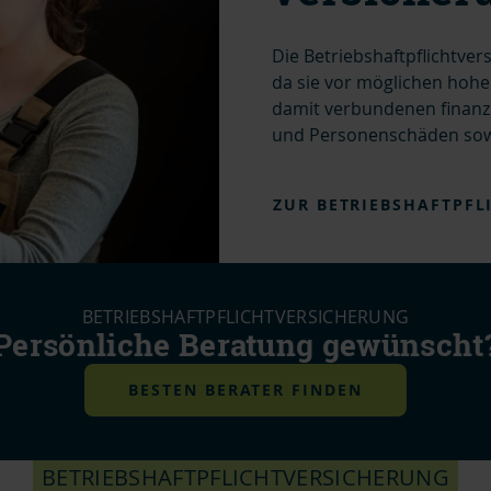
Die Betriebshaftpflichtver
da sie vor möglichen hoh
damit verbundenen finanzie
und Personenschäden sow
ZUR BETRIEBSHAFTPFL
BETRIEBSHAFTPFLICHTVERSICHERUNG
Persönliche Beratung gewünscht
BESTEN BERATER FINDEN
BETRIEBSHAFTPFLICHTVERSICHERUNG