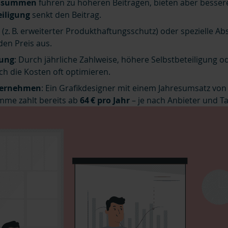
ssummen
führen zu höheren Beiträgen, bieten aber besser
eiligung
senkt den Beitrag.
n
(z. B. erweiterter Produkthaftungsschutz) oder spezielle A
 den Preis aus.
rung
: Durch jährliche Zahlweise, höhere Selbstbeteiligung 
ich die Kosten oft optimieren.
nternehmen
: Ein Grafikdesigner mit einem Jahresumsatz von
me zahlt bereits ab
64 € pro Jahr
– je nach Anbieter und Tar