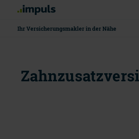
Ihr Versicherungsmakler in der Nähe
08000 55 80
Zahnzusatzversic
Mo - Do 8 - 18
Beratung v