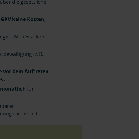
 über die gesetzliche
.
e
GKV keine Kosten
,
ngen, Mini-Brackets
tbewältigung (z. B.
se
vor dem Auftreten
e.
 monatlich
für
hbarer
anungssicherheit