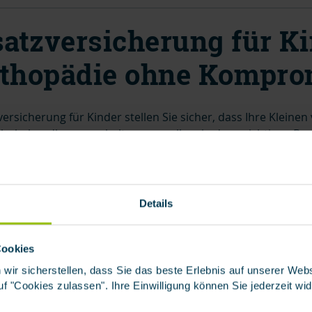
atzversicherung für Ki
rthopädie ohne Kompro
ersicherung für Kinder stellen Sie sicher, dass Ihre Klein
hnbehandlungen erhalten – vor allem in dem wichtigen Ber
 Behandlungen gehören zu den häufigsten ärztlichen Behan
nd benötigt eine
Zahnspange.
Die Kosten dafür gehen schnel
Details
n Krankenkassen übernehmen nicht alle Leistungen. Dabei 
n- und Kieferfehlstellung ausgeprägt ist. Bei leichten Fehlste
 Indikationsgruppe 1 und 2) übernimmt die Krankenkasse d
Cookies
 wir sicherstellen, dass Sie das beste Erlebnis auf unserer We
 auf "Cookies zulassen". Ihre Einwilligung können Sie jederzeit wi