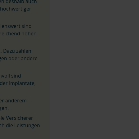
len deshalb auch
 hochwertiger
enswert sind
sreichend hohen
.
Dazu zählen
ögen oder andere
voll sind
der Implantate,
ter anderem
gen.
le Versicherer
ch die Leistungen