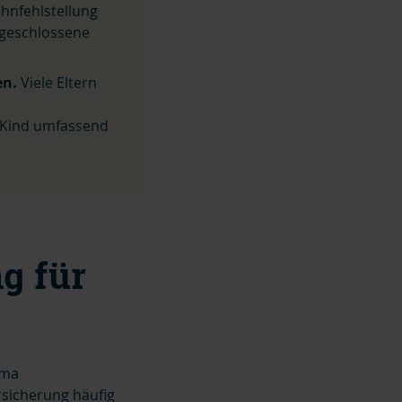
hnfehlstellung
bgeschlossene
en.
Viele Eltern
 Kind umfassend
g für
ema
rsicherung häufig