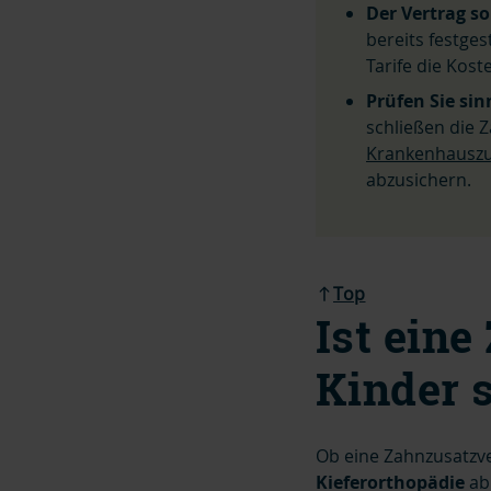
Der Vertrag s
bereits festge
Tarife die Kost
Prüfen Sie si
schließen die 
Krankenhauszu
abzusichern.
Top
Ist ein
Kinder 
Ob eine Zahnzusatzve
Kieferorthopädie
ab.