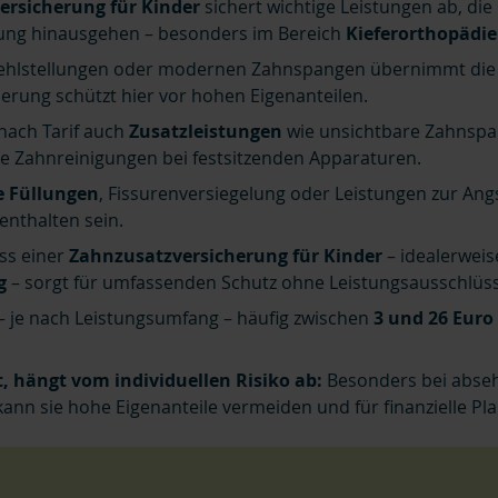
ersicherung für Kinder
sichert wichtige Leistungen ab, die
ung hinausgehen – besonders im Bereich
Kieferorthopädie
nfehlstellungen oder modernen Zahnspangen übernimmt di
herung schützt hier vor hohen Eigenanteilen.
 nach Tarif auch
Zusatzleistungen
wie unsichtbare Zahnspa
le Zahnreinigungen bei festsitzenden Apparaturen.
e Füllungen
, Fissurenversiegelung oder Leistungen zur Angs
nthalten sein.
ss einer
Zahnzusatzversicherung für Kinder
– idealerwei
g
– sorgt für umfassenden Schutz ohne Leistungsausschlüss
 – je nach Leistungsumfang – häufig zwischen
3 und 26 Euro
st, hängt vom individuellen Risiko ab:
Besonders bei abse
kann sie hohe Eigenanteile vermeiden und für finanzielle Pl