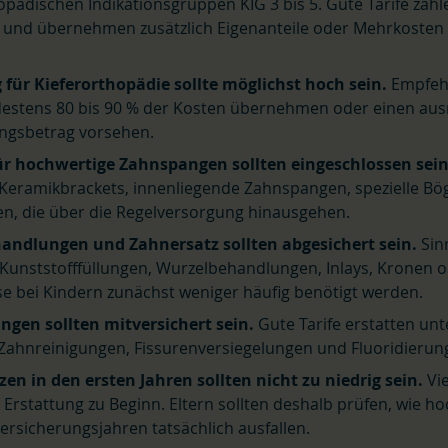
opädischen Indikationsgruppen KIG 3 bis 5. Gute Tarife zah
2 und übernehmen zusätzlich Eigenanteile oder Mehrkosten
 für Kieferorthopädie sollte möglichst hoch sein.
Empfehl
ndestens 80 bis 90 % der Kosten übernehmen oder einen au
ungsbetrag vorsehen.
r hochwertige Zahnspangen sollten eingeschlossen sein
 Keramikbrackets, innenliegende Zahnspangen, spezielle B
en, die über die Regelversorgung hinausgehen.
ndlungen und Zahnersatz sollten abgesichert sein.
Sinn
 Kunststofffüllungen, Wurzelbehandlungen, Inlays, Kronen o
e bei Kindern zunächst weniger häufig benötigt werden.
ngen sollten mitversichert sein.
Gute Tarife erstatten un
 Zahnreinigungen, Fissurenversiegelungen und Fluoridierun
en in den ersten Jahren sollten nicht zu niedrig sein.
Vie
Erstattung zu Beginn. Eltern sollten deshalb prüfen, wie ho
ersicherungsjahren tatsächlich ausfallen.