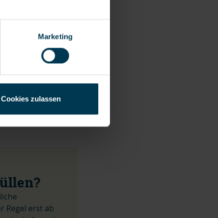
Marketing
alls nicht
 Bögen und Brackets
n in der Regel
en einer
Cookies zulassen
um die Angst vor dem
üllen?
liche
 Regel erst ab